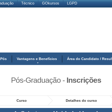
aduação
Técnico
GOkursos
LGPD
 Pós
Vantagens e Benefícios
Área do Candidato / Resu
Pós-Graduação
-
Inscrições
Curso
Detalhes do curso