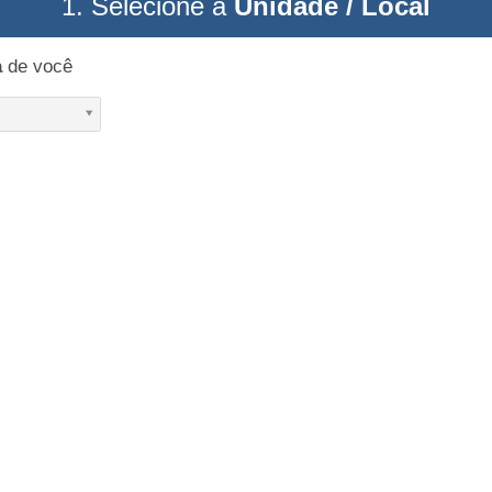
1. Selecione a
Unidade / Local
a
de você