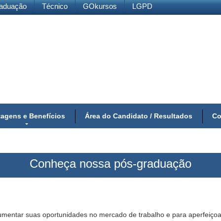
aduação
Técnico
GOkursos
LGPD
agens e Benefícios
Área do Candidato / Resultados
Co
Conheça nossa pós-graduação
umentar suas oportunidades no mercado de trabalho e para aperfeiçoa