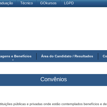
aduação
Técnico
GOkursos
LGPD
agens e Benefícios
Área do Candidato / Resultados
Co
Convênios
tituições públicas e privadas onde estão contemplados benefícios e 